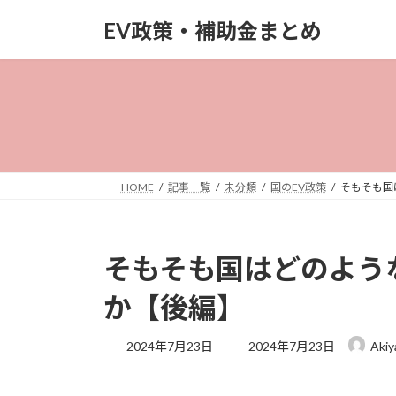
コ
ナ
EV政策・補助金まとめ
ン
ビ
テ
ゲ
ン
ー
ツ
シ
へ
ョ
ス
ン
キ
に
ッ
移
HOME
記事一覧
未分類
国のEV政策
そもそも国
プ
動
そもそも国はどのよう
か【後編】
最
2024年7月23日
2024年7月23日
Aki
終
更
新