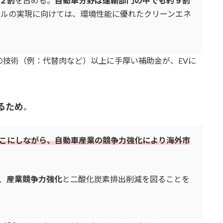
２割
を占める。
自動車分野は運輸部門の中でも約９割
トラルの実現に向けては、環境性能に優れたクリーンエネ
の技術（例：代替肉など）以上に手厚い補助金が、EVに
るため
。
こにしながら、自動車産業の競争力強化により海外市
、
産業競争力強化
と二酸化炭素排出削減を図ることを