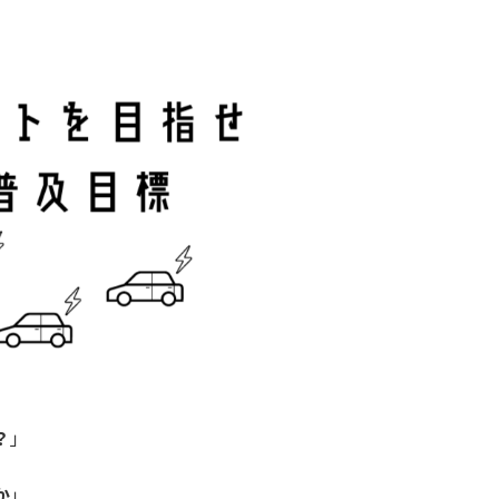
？
」
か
」