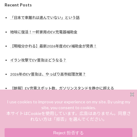
Recent Posts
「日本で車離れは進んでいない」という話
地味に復活！一軒家用のEV充電器補助金
【明暗分かれる】最新2026年度のEV補助金が発表！
イラン攻撃でEV普及はどうなる？
2026年のEV普及は、やっぱり高市総理次第？
【朗報】EV充電スポット数、ガソリンスタンドを静かに超える
なぜ車には税金がかかるのか？EV化でどう変わるのか？
EV補助金は廃止されるのか？高市総理発言を読む