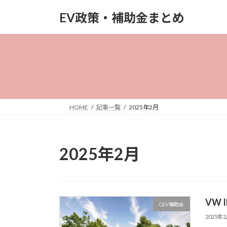
コ
ナ
EV政策・補助金まとめ
ン
ビ
テ
ゲ
ン
ー
ツ
シ
へ
ョ
ス
ン
キ
に
ッ
移
HOME
記事一覧
2025年2月
プ
動
2025年2月
VW
CEV補助金
2025年