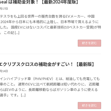
 seal は補助金対象！【最新2024年度版】
2月17日
テスラをも上回る世界一の販売台数を誇るEVメーカー、中国
。 2024年から日本にも本格的に上陸し、日本市場で買えるように
した。 国産EVにはないコスパと最新技術(10ベストカー受賞)が特
 この記 […]
続きを読む
エクリプスクロスの補助金がすごい！【最新版】
2月14日
インハイブリッド車（PHV/PHEV）とは、給油しても充電しても
車のこと。 通常のEVに比べて航続距離は短い代わりに、 近距離
らばEVのように、長距離移動ならばガソリン車のように使える
選手」です。 […]
続きを読む