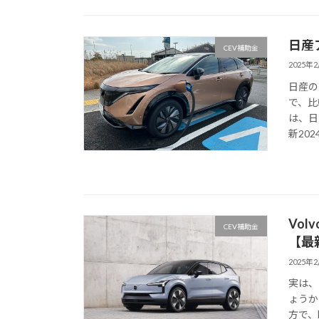
日産
CEV補助金
2025年
日産の
で、比
は、日
新202
Vo
CEV補助金
【最
2025年
実は、
ょうか
方で、