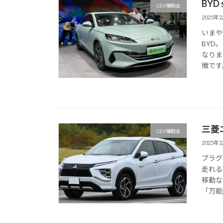
BYD
CEV補助金
2025年
いまや
BYD
なりま
徴です。
三菱
CEV補助金
2025年
プラグ
走れる
移動な
「万能