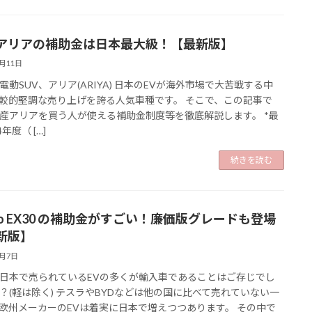
アリアの補助金は日本最大級！【最新版】
2月11日
電動SUV、アリア(ARIYA) 日本のEVが海外市場で大苦戦する中
較的堅調な売り上げを誇る人気車種です。 そこで、この記事で
産アリアを買う人が使える補助金制度等を徹底解説します。 *最
4年度（ […]
続きを読む
lvo EX30 の補助金がすごい！廉価版グレードも登場
新版】
2月7日
日本で売られているEVの多くが輸入車であることはご存じでし
？(軽は除く) テスラやBYDなどは他の国に比べて売れていない一
欧州メーカーのEVは着実に日本で増えつつあります。 その中で