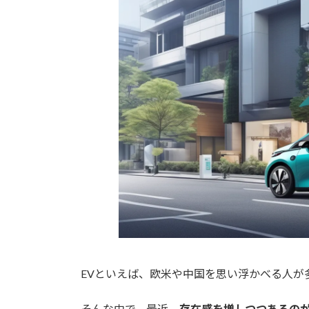
日
時
:
EVといえば、欧米や中国を思い浮かべる人が
そんな中で、最近、
存在感を増しつつあるの