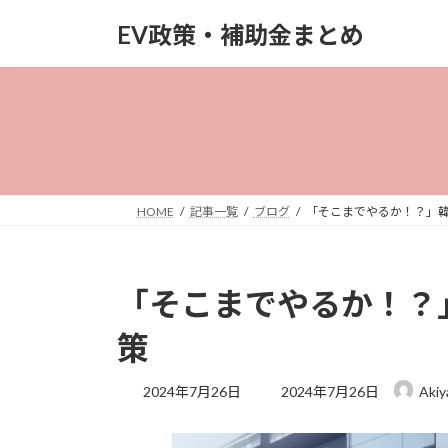
コ
ナ
EV政策・補助金まとめ
ン
ビ
テ
ゲ
ン
ー
ツ
シ
へ
ョ
ス
ン
キ
に
ッ
移
HOME
記事一覧
ブログ
「そこまでやるか！？」韓
プ
動
「そこまでやるか！？
策
最
2024年7月26日
2024年7月26日
Aki
終
更
新