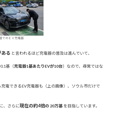
道でのＥＶ充電器
がある
と言われるほど充電器の普及は進んでいて、
.1基（
充電器1基あたりEVが10台
）なので、尋常ではな
充電できるEV充電器も（上の画像）、ソウル市だけで
現在の約4倍
でに、さらに
の
20万基
を目指しています。