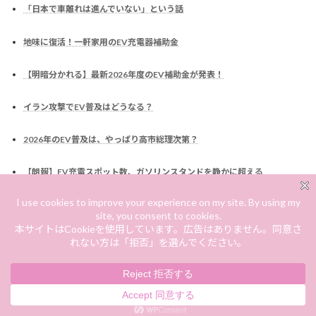
「日本で車離れは進んでいない」という話
地味に復活！一軒家用のEV充電器補助金
【明暗分かれる】最新2026年度のEV補助金が発表！
イラン攻撃でEV普及はどうなる？
2026年のEV普及は、やっぱり高市総理次第？
【朗報】EV充電スポット数、ガソリンスタンドを静かに超える
なぜ車には税金がかかるのか？EV化でどう変わるのか？
EV補助金は廃止されるのか？高市総理発言を読む
Copyright © EV政策・補助金まとめ All Rights Reserved.
Powered by
WordPress
with
Lightning Theme
&
VK All in One Expansion Unit