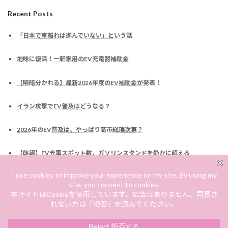
Recent Posts
「日本で車離れは進んでいない」という話
地味に復活！一軒家用のEV充電器補助金
【明暗分かれる】最新2026年度のEV補助金が発表！
イラン攻撃でEV普及はどうなる？
2026年のEV普及は、やっぱり高市総理次第？
【朗報】EV充電スポット数、ガソリンスタンドを静かに超える
なぜ車には税金がかかるのか？EV化でどう変わるのか？
EV補助金は廃止されるのか？高市総理発言を読む